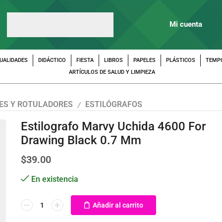
Mi cuenta
UALIDADES
DIDÁCTICO
FIESTA
LIBROS
PAPELES
PLÁSTICOS
TEMP
ARTÍCULOS DE SALUD Y LIMPIEZA
ES Y ROTULADORES
ESTILÓGRAFOS
/
Estilografo Marvy Uchida 4600 For
Drawing Black 0.7 Mm
$
39.00
En existencia
Añadir al carrito