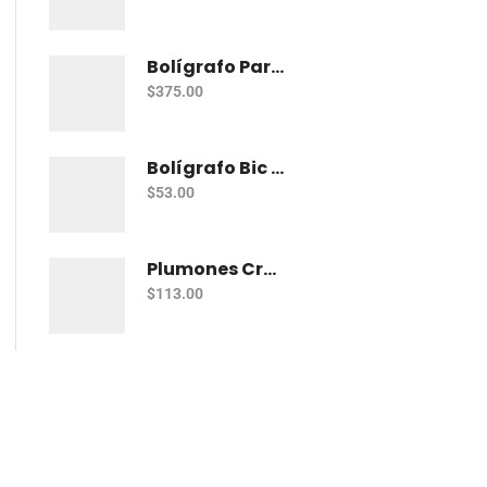
Bolígrafo Parker Jotter Kensington Ct Bp
$
375.00
Bolígrafo Bic Cristal Fashion Con 15 Punto Grueso (1.2 Mm)
$
53.00
Plumones Crayola Super Tips Pastel Con 12
$
113.00