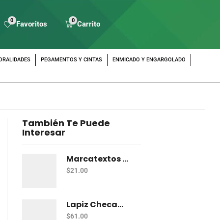
0
0
Favoritos
Carrito
ORALIDADES
PEGAMENTOS Y CINTAS
ENMICADO Y ENGARGOLADO
También Te Puede
Interesar
Marcatextos Zebra J Roller Hl 2 Puntas Rosa
$
21.00
Lapiz Checador Pelikan Rojo Carmin C/10
$
61.00