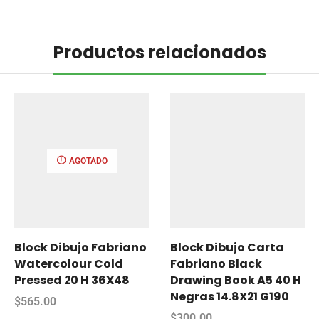
Productos relacionados
AGOTADO
Block Dibujo Fabriano
Block Dibujo Carta
Watercolour Cold
Fabriano Black
Pressed 20 H 36X48
Drawing Book A5 40 H
Negras 14.8X21 G190
$
565.00
$
300.00