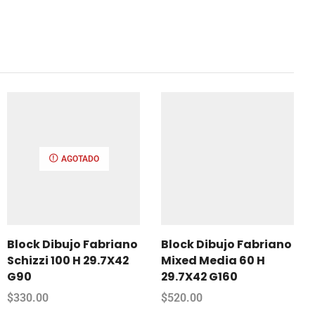
AGOTADO
Block Dibujo Fabriano
Block Dibujo Fabriano
Schizzi 100 H 29.7X42
Mixed Media 60 H
G90
29.7X42 G160
$
330.00
$
520.00