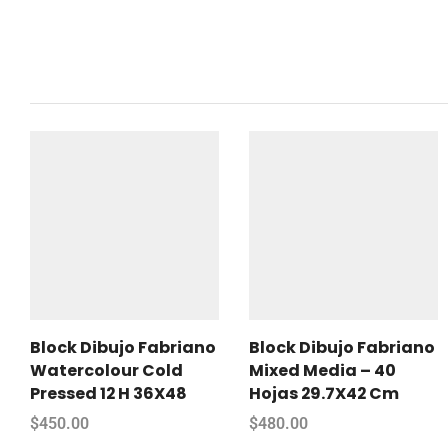
Block Dibujo Fabriano
Block Dibujo Fabriano
Watercolour Cold
Mixed Media – 40
Pressed 12 H 36X48
Hojas 29.7X42 Cm
$
450.00
$
480.00