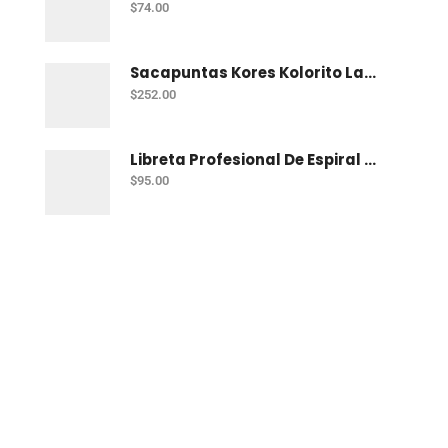
$
74.00
Sacapuntas Kores Kolorito Lapiz 1 Orif C/20
$
252.00
Libreta Profesional De Espiral Printaform Arcoiris Pastel 100 H Ry
$
95.00