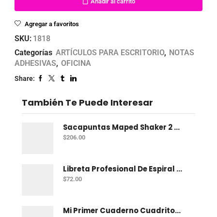
Añadir al carrito
Agregar a favoritos
SKU:
1818
Categorías
ARTÍCULOS PARA ESCRITORIO
,
NOTAS
ADHESIVAS
,
OFICINA
Share:
También Te Puede Interesar
Sacapuntas Maped Shaker 2 Orificios - Bote Con 12
$
206.00
Libreta Profesional De Espiral Norma Color 100 H C-7
$
72.00
Mi Primer Cuaderno Cuadritos "A" (10Mm) 50 Hojas Norma