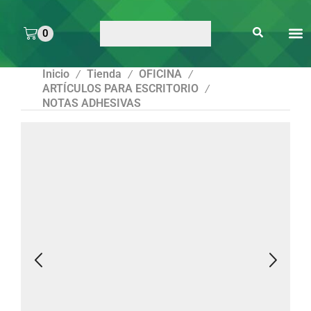
0
ARTE 
PEGAMENTOS Y
ENMICA
ARTÍCULOS DE S
Inicio
Tienda
OFICINA
/
/
/
ARTÍCULOS PARA ESCRITORIO
/
NOTAS ADHESIVAS