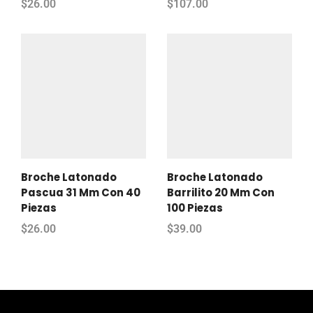
$
26.00
$
107.00
Broche Latonado
Broche Latonado
Pascua 31 Mm Con 40
Barrilito 20 Mm Con
Piezas
100 Piezas
$
26.00
$
39.00