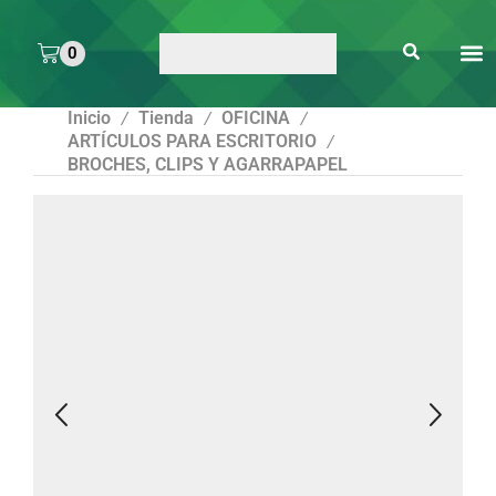
0
ARTE 
PEGAMENTOS Y
ENMICA
ARTÍCULOS DE S
Inicio
Tienda
OFICINA
/
/
/
ARTÍCULOS PARA ESCRITORIO
/
BROCHES, CLIPS Y AGARRAPAPEL