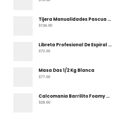
Tijera Manualidades Pascua P/Foamy Ondas
$
136.00
Libreta Profesional De Espiral Norma Color 100 H Bco
$
72.00
Masa Das 1/2 Kg Blanca
$
77.00
Calcomania Barrilito Foamy Dinosaurios
$
28.00