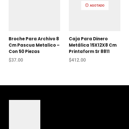
AGOTADO
Broche Para Archivo 8
Caja Para Dinero
Cm Pascua Metalico –
Metálica 15X12X8 Cm
Con 50 Piezas
Printaform Sr 8811
$
37.00
$
412.00