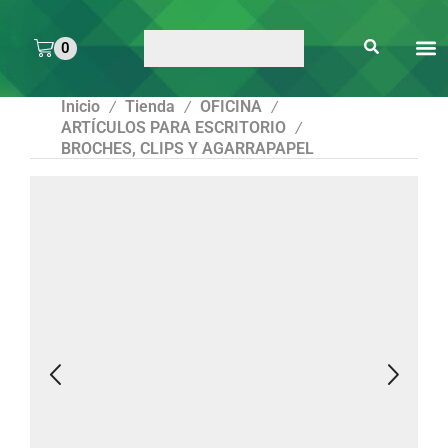
0
ARTE 
PEGAMENTOS Y
ENMICA
ARTÍCULOS DE S
Inicio
Tienda
OFICINA
/
/
/
ARTÍCULOS PARA ESCRITORIO
/
BROCHES, CLIPS Y AGARRAPAPEL