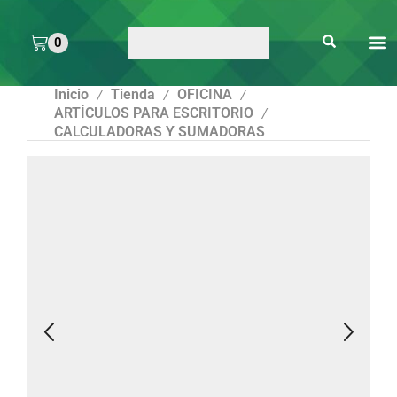
0
ARTE 
PEGAMENTOS Y
ENMICA
ARTÍCULOS DE S
Inicio
Tienda
OFICINA
/
/
/
ARTÍCULOS PARA ESCRITORIO
/
CALCULADORAS Y SUMADORAS