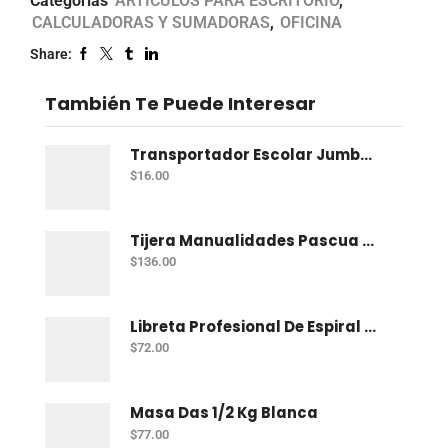
Categorías
ARTÍCULOS PARA ESCRITORIO
,
CALCULADORAS Y SUMADORAS
,
OFICINA
Share:
También Te Puede Interesar
Transportador Escolar Jumbo Plastico 360 Grados
$
16.00
Tijera Manualidades Pascua P/Foamy Ondas
$
136.00
Libreta Profesional De Espiral Norma Color 100 H Bco
$
72.00
Masa Das 1/2 Kg Blanca
$
77.00