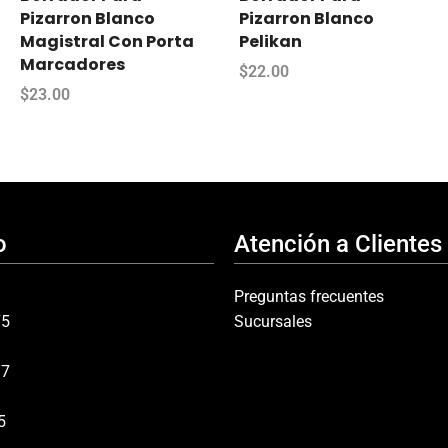
Pizarron Blanco
Pizarron Blanco
Magistral Con Porta
Pelikan
Marcadores
$
22.00
$
23.00
o
Atención a Clientes
Preguntas frecuentes
75
Sucursales
97
5