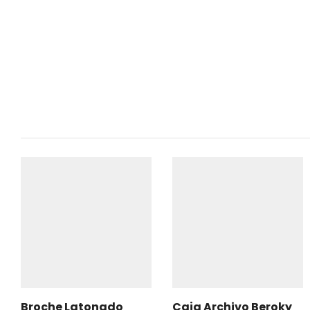
Broche Latonado
Caja Archivo Beroky