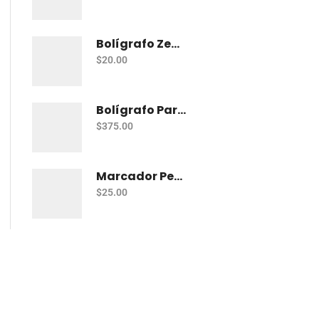
Bolígrafo Zebra J-Roller Le Gel 0.7 Mm Azul
$
20.00
Bolígrafo Parker Jotter Kensington Ct Bp
$
375.00
Marcador Permanente Sharpie Chisel Tip - Rojo
$
25.00