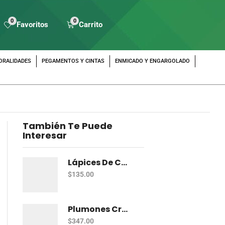
0
0
Favoritos
Carrito
ORALIDADES
PEGAMENTOS Y CINTAS
ENMICADO Y ENGARGOLADO
También Te Puede
Interesar
Lápices De Colores Prismacolor Junior Con 12 Dual
$
135.00
Plumones Crayola Súper Tips Con 50
$
347.00