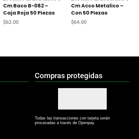
Cm Baco B-082 –
Cm Acco Metalico –
Caja Roja 50 Piezas
Con 50 Piezas
$
62.00
$
64.00
Compras protegidas
Todas las transacciones con tarjeta serán
procesadas a través de Openpay.