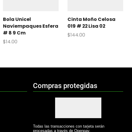
Bola Unicel
Cinta Moño Celosa
Naviempaques Esfera
019 # 22 Lisa 02
# 8 9 Cm
$
144.00
$
14.00
Compras protegidas
Todas las transacciones con tarjeta serán
procesadas a través de Openpay.