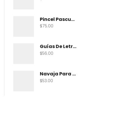
Pincel Pascua Pin-Khab05 Con 15
$
75.00
Guías De Letras Maped 38005 No. 5
$
56.00
Navaja Para Exacto Olfa Asbb-10 C/10 Nav
$
53.00