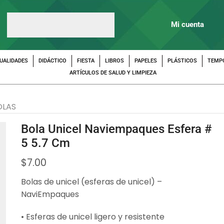
Mi cuenta
UALIDADES
DIDÁCTICO
FIESTA
LIBROS
PAPELES
PLÁSTICOS
TEMP
ARTÍCULOS DE SALUD Y LIMPIEZA
OLAS
Bola Unicel Naviempaques Esfera #
5 5.7 Cm
$
7.00
Bolas de unicel (esferas de unicel) –
NaviEmpaques
• Esferas de unicel ligero y resistente