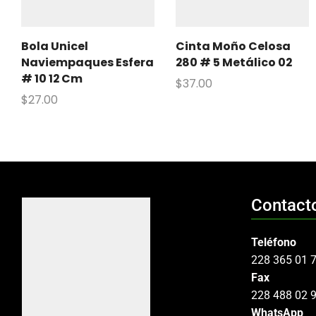
Bola Unicel
Cinta Moño Celosa
Naviempaques Esfera
280 # 5 Metálico 02
# 10 12 Cm
$
37.00
$
27.00
Contact
Teléfono
228 365 01 
Fax
228 488 02 
WhatsApp