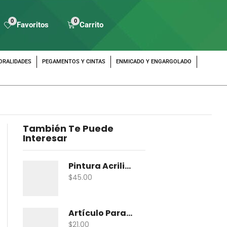
0
0
Favoritos
Carrito
ORALIDADES
PEGAMENTOS Y CINTAS
ENMICADO Y ENGARGOLADO
También Te Puede
Interesar
Pintura Acrilica Vanguardia Metalica 100 Ml
$
45.00
Artículo Para Maqueta Gama Zoologico Chico
$
21.00