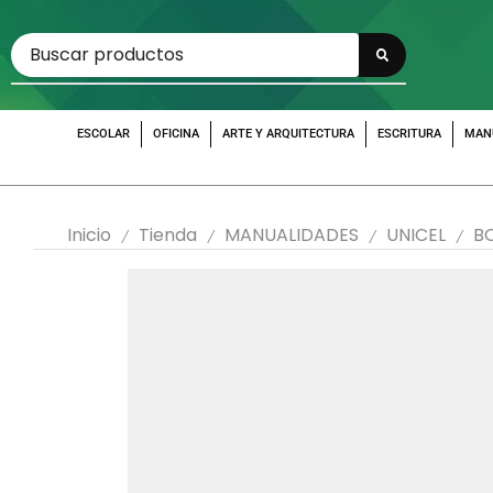
ESCOLAR
OFICINA
ARTE Y ARQUITECTURA
ESCRITURA
MAN
Inicio
Tienda
MANUALIDADES
UNICEL
B
/
/
/
/