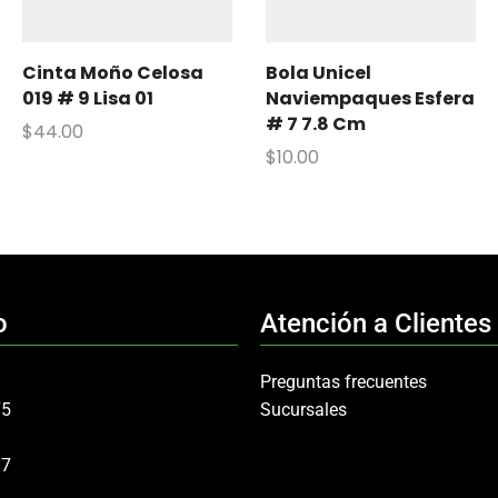
Cinta Moño Celosa
Bola Unicel
019 # 9 Lisa 01
Naviempaques Esfera
# 7 7.8 Cm
$
44.00
$
10.00
o
Atención a Clientes
Preguntas frecuentes
75
Sucursales
97