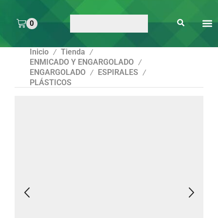
0
ARTE 
PEGAMENTOS Y
ENMICA
ARTÍCULOS DE S
Inicio
Tienda
/
/
ENMICADO Y ENGARGOLADO
/
ENGARGOLADO
ESPIRALES
/
/
PLÁSTICOS