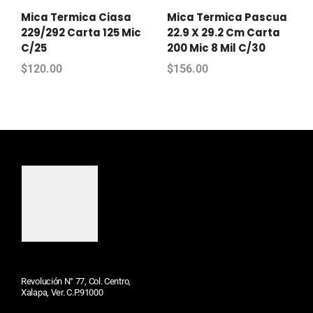
Mica Termica Ciasa
Mica Termica Pascua
229/292 Carta 125 Mic
22.9 X 29.2 Cm Carta
C/25
200 Mic 8 Mil C/30
$
120.00
$
156.00
Revolución N° 77, Col. Centro,
Xalapa, Ver. C.P.91000