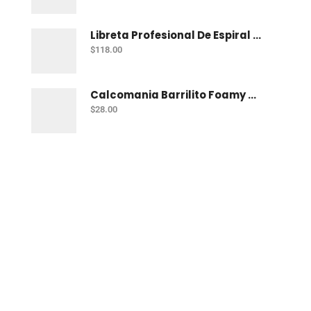
Libreta Profesional De Espiral Norma Uno 200 H C-7
$
118.00
Calcomania Barrilito Foamy Mar
$
28.00