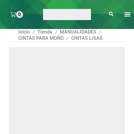
0
ARTE 
PEGAMENTOS Y
ENMICA
ARTÍCULOS DE S
Inicio
Tienda
MANUALIDADES
/
/
/
CINTAS PARA MOÑO
CINTAS LISAS
/