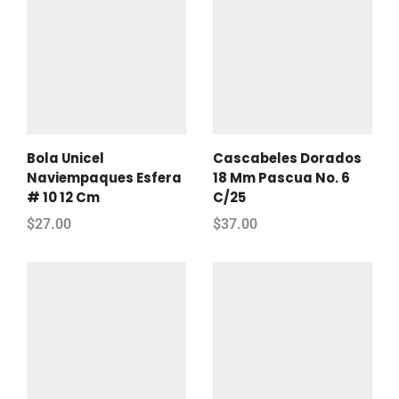
Bola Unicel
Cascabeles Dorados
Naviempaques Esfera
18 Mm Pascua No. 6
# 10 12 Cm
C/25
$
27.00
$
37.00