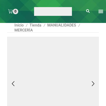
0
ARTE 
PEGAMENTOS Y
ENMICA
ARTÍCULOS DE S
Inicio
Tienda
MANUALIDADES
/
/
/
MERCERÍA