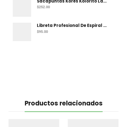
Sacapuntas Kores Kolorito Lapiz 1 Orif C/20
$
252.00
Libreta Profesional De Espiral Printaform Arcoiris Pastel 100 H Ry
$
95.00
Productos relacionados