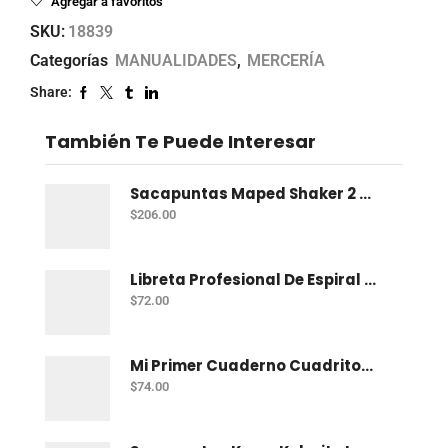
Agregar a favoritos
SKU:
18839
Categorías
MANUALIDADES
,
MERCERÍA
Share:
También Te Puede Interesar
Sacapuntas Maped Shaker 2 Orificios - Bote Con 12
$
206.00
Libreta Profesional De Espiral Norma Color 100 H C-7
$
72.00
Mi Primer Cuaderno Cuadritos "A" (10Mm) 50 Hojas Norma
$
74.00