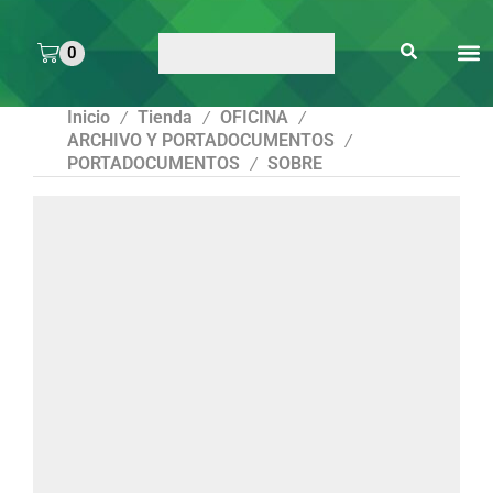
0
ARTE 
PEGAMENTOS Y
ENMICA
ARTÍCULOS DE S
Inicio
Tienda
OFICINA
/
/
/
ARCHIVO Y PORTADOCUMENTOS
/
PORTADOCUMENTOS
SOBRE
/