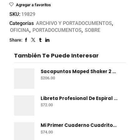
Agregar a favoritos
SKU:
19829
Categorías
ARCHIVO Y PORTADOCUMENTOS
,
OFICINA
,
PORTADOCUMENTOS
,
SOBRE
Share:
También Te Puede Interesar
Sacapuntas Maped Shaker 2 Orificios - Bote Con 12
$
206.00
Libreta Profesional De Espiral Norma Color 100 H C-7
$
72.00
Mi Primer Cuaderno Cuadritos "A" (10Mm) 50 Hojas Norma
$
74.00