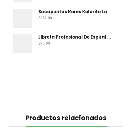
Sacapuntas Kores Kolorito Lapiz 1 Orif C/20
$
252.00
Libreta Profesional De Espiral Printaform Arcoiris Pastel 100 H Ry
$
95.00
Productos relacionados