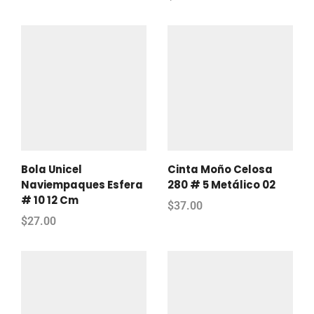
Bola Unicel
Cinta Moño Celosa
Naviempaques Esfera
280 # 5 Metálico 02
# 10 12 Cm
$
37.00
$
27.00