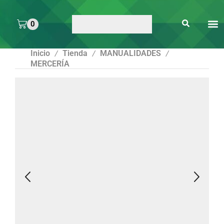
0
ARTE 
PEGAMENTOS Y
ENMICA
ARTÍCULOS DE S
Inicio
Tienda
MANUALIDADES
/
/
/
MERCERÍA