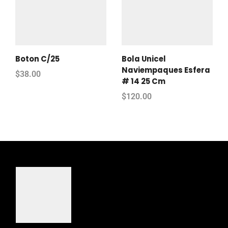
Boton C/25
Bola Unicel
Naviempaques Esfera
$
38.00
# 14 25 Cm
$
120.00