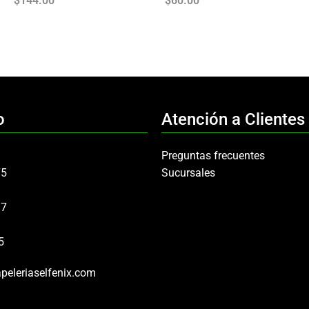
$
144.00
$
60.00
o
Atención a Clientes
Preguntas frecuentes
75
Sucursales
97
5
peleriaselfenix.com