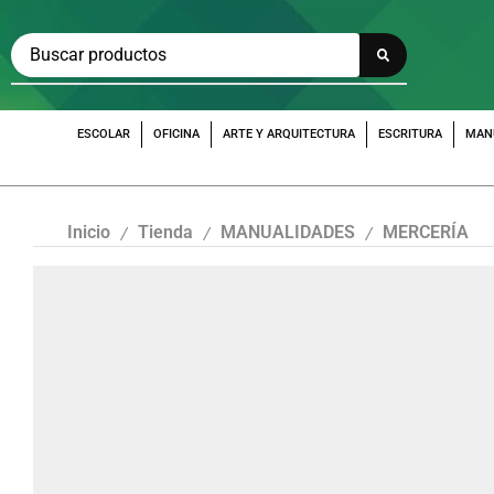
ESCOLAR
OFICINA
ARTE Y ARQUITECTURA
ESCRITURA
MAN
Inicio
Tienda
MANUALIDADES
MERCERÍA
/
/
/