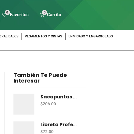
0
0
Favoritos
Carrito
ORALIDADES
PEGAMENTOS Y CINTAS
ENMICADO Y ENGARGOLADO
También Te Puede
Interesar
Sacapuntas Maped Shaker 2 Orificios - Bote Con 12
$
206.00
Libreta Profesional De Espiral Norma Color 100 H C-7
$
72.00