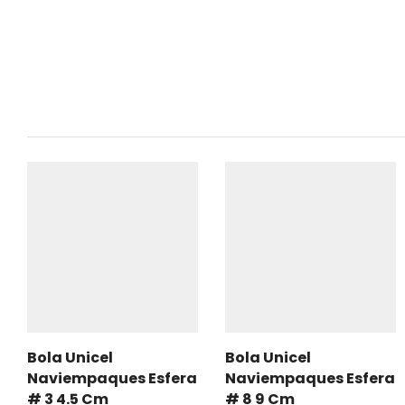
Bola Unicel
Bola Unicel
Naviempaques Esfera
Naviempaques Esfera
# 3 4.5 Cm
# 8 9 Cm