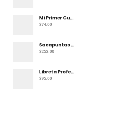
Mi Primer Cuaderno Cuadritos "A" (10Mm) 50 Hojas Norma
$
74.00
Sacapuntas Kores Kolorito Lapiz 1 Orif C/20
$
252.00
Libreta Profesional De Espiral Printaform Arcoiris Pastel 100 H Ry
$
95.00