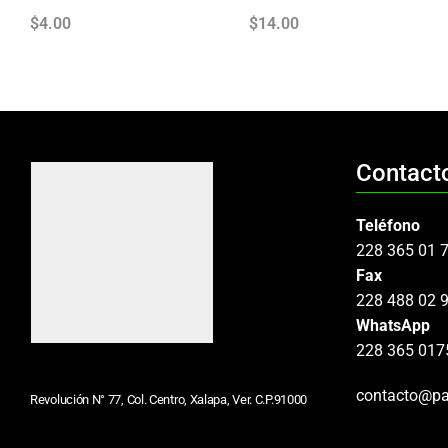
$
4.00
$
14.00
Contact
Teléfono
228 365 01 
Fax
228 488 02 
WhatsApp
228 365 017
contacto@pa
Revolución N° 77, Col. Centro, Xalapa, Ver. C.P.91000