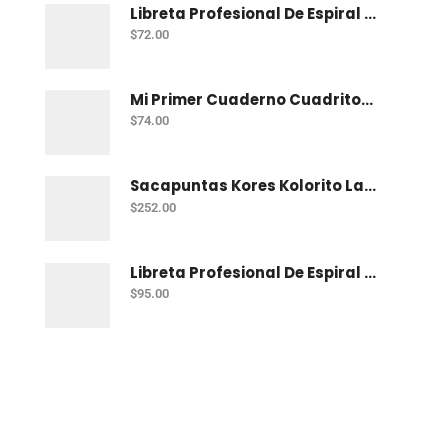
Libreta Profesional De Espiral Norma Color 100 H C-7
$
72.00
Mi Primer Cuaderno Cuadritos "A" (10Mm) 50 Hojas Norma
$
74.00
Sacapuntas Kores Kolorito Lapiz 1 Orif C/20
$
252.00
Libreta Profesional De Espiral Printaform Arcoiris Pastel 100 H Ry
$
95.00