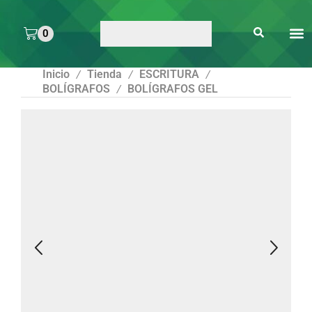
0
ARTE 
PEGAMENTOS Y
ENMICA
ARTÍCULOS DE S
Inicio
Tienda
ESCRITURA
/
/
/
BOLÍGRAFOS
BOLÍGRAFOS GEL
/