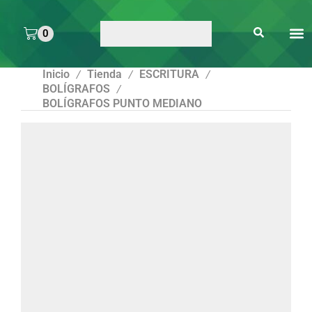
0
ARTE 
PEGAMENTOS Y
ENMICA
ARTÍCULOS DE S
Inicio
Tienda
ESCRITURA
/
/
/
BOLÍGRAFOS
/
BOLÍGRAFOS PUNTO MEDIANO