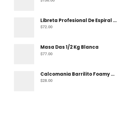
$
136.00
Libreta Profesional De Espiral Norma Color 100 H Bco
$
72.00
Masa Das 1/2 Kg Blanca
$
77.00
Calcomania Barrilito Foamy Dinosaurios
$
28.00