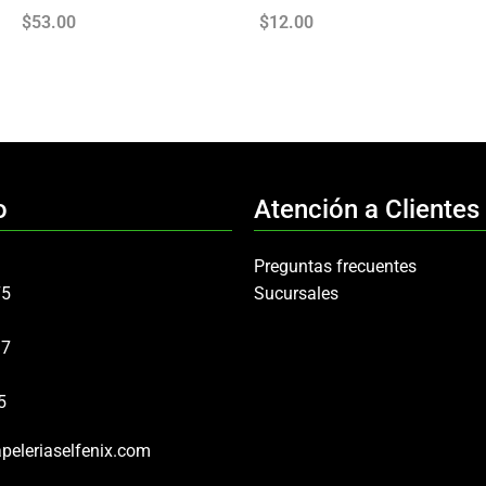
$
53.00
$
12.00
o
Atención a Clientes
Preguntas frecuentes
75
Sucursales
97
5
peleriaselfenix.com