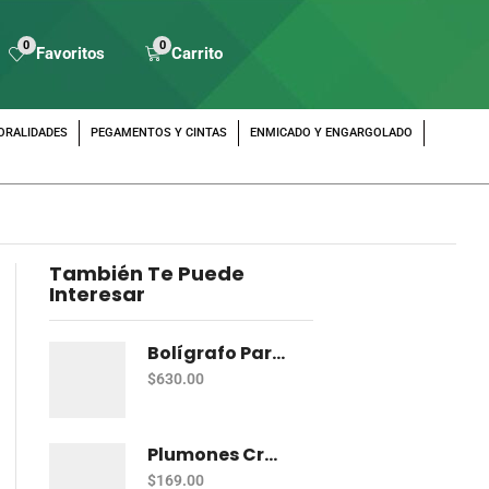
0
0
Favoritos
Carrito
ORALIDADES
PEGAMENTOS Y CINTAS
ENMICADO Y ENGARGOLADO
También Te Puede
Interesar
Bolígrafo Parker Im Azul Bt
$
630.00
Plumones Crayola Super Tips C/20 Delgados Lav
$
169.00