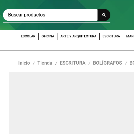
ESCOLAR
OFICINA
ARTE Y ARQUITECTURA
ESCRITURA
MAN
Inicio
Tienda
ESCRITURA
BOLÍGRAFOS
B
/
/
/
/