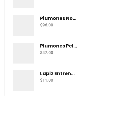
Plumones Norma Magicos C/12
$
96.00
Plumones Pelikan Colorella Star C/12
$
47.00
Lapiz Entrenador Baco Teacher Triang Jumbo
$
11.00