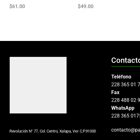
$
61.00
$
49.00
Contact
Teléfono
228 365 01 
Fax
228 488 02 
WhatsApp
228 365 017
contacto@pa
Revolución N° 77, Col. Centro, Xalapa, Ver. C.P.91000