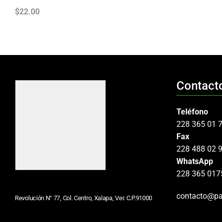
$
22.00
Contact
Teléfono
228 365 01 
Fax
228 488 02 
WhatsApp
228 365 017
contacto@pa
Revolución N° 77, Col. Centro, Xalapa, Ver. C.P.91000