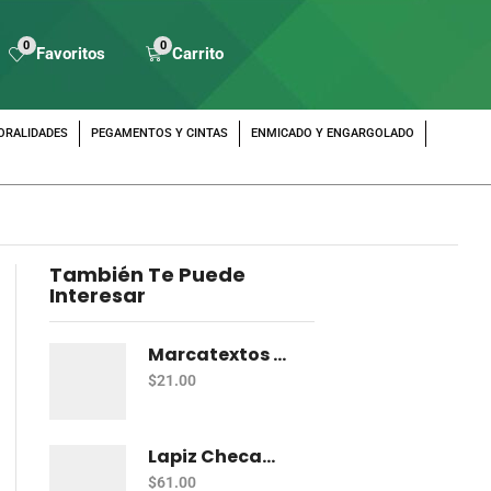
0
0
Favoritos
Carrito
ORALIDADES
PEGAMENTOS Y CINTAS
ENMICADO Y ENGARGOLADO
También Te Puede
Interesar
Marcatextos Zebra J Roller Hl 2 Puntas Rosa
$
21.00
Lapiz Checador Pelikan Rojo Carmin C/10
$
61.00