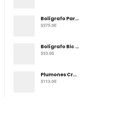
Bolígrafo Parker Jotter Kensington Ct Bp
$
375.00
Bolígrafo Bic Cristal Fashion Con 15 Punto Grueso (1.2 Mm)
$
53.00
Plumones Crayola Super Tips Pastel Con 12
$
113.00