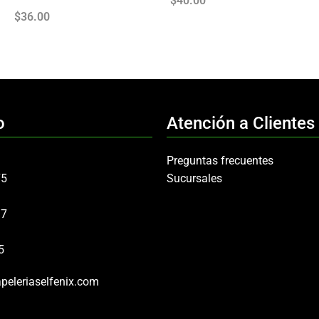
$
40.00
$
36.00
o
Atención a Clientes
Preguntas frecuentes
75
Sucursales
97
5
peleriaselfenix.com