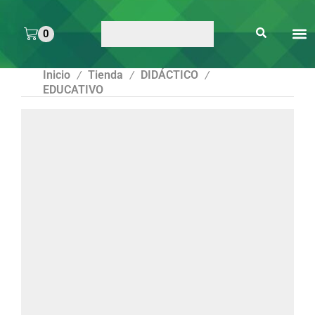
0
ARTE 
PEGAMENTOS Y
ENMICA
ARTÍCULOS DE S
Inicio
Tienda
DIDÁCTICO
/
/
/
EDUCATIVO