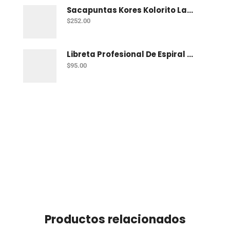
Sacapuntas Kores Kolorito Lapiz 1 Orif C/20
$
252.00
Libreta Profesional De Espiral Printaform Arcoiris Pastel 100 H Ry
$
95.00
Productos relacionados