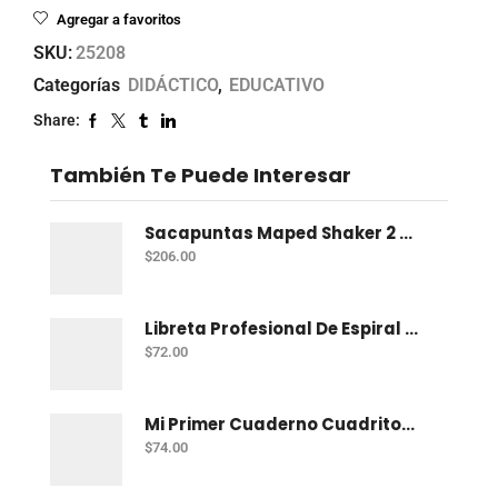
Agregar a favoritos
SKU:
25208
Categorías
DIDÁCTICO
,
EDUCATIVO
Share:
También Te Puede Interesar
Sacapuntas Maped Shaker 2 Orificios - Bote Con 12
$
206.00
Libreta Profesional De Espiral Norma Color 100 H C-7
$
72.00
Mi Primer Cuaderno Cuadritos "A" (10Mm) 50 Hojas Norma
$
74.00