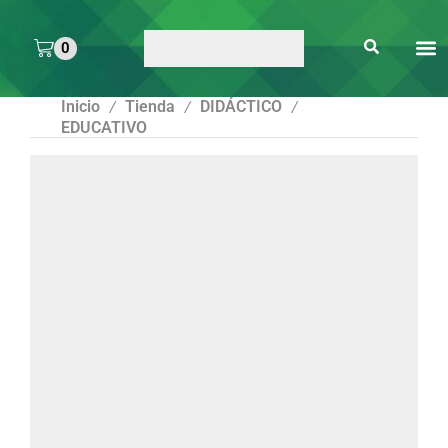
0
ARTE 
PEGAMENTOS Y
ENMICA
ARTÍCULOS DE S
Inicio
Tienda
DIDÁCTICO
/
/
/
EDUCATIVO