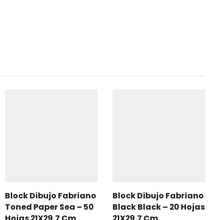
Block Dibujo Fabriano
Block Dibujo Fabriano
Toned Paper Sea – 50
Black Black – 20 Hojas
Hojas 21X29.7 Cm
21X29.7 Cm