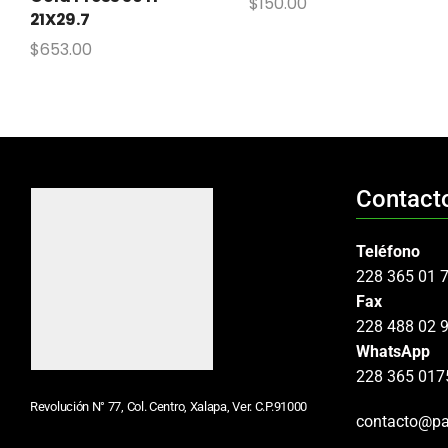
$
150.00
21X29.7
$
653.00
Contact
Teléfono
228 365 01 
Fax
228 488 02 
WhatsApp
228 365 017
Revolución N° 77, Col. Centro, Xalapa, Ver. C.P.91000
contacto@pa