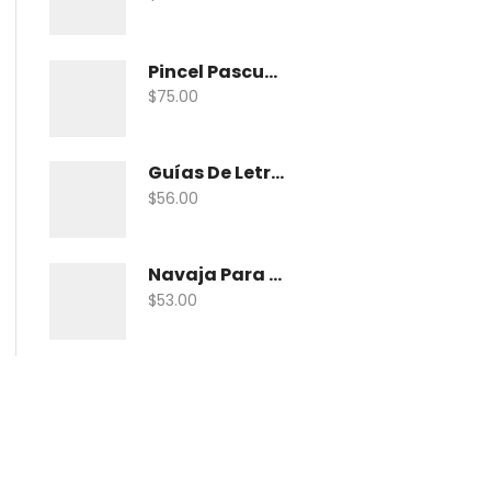
Pincel Pascua Pin-Khab05 Con 15
$
75.00
Guías De Letras Maped 38005 No. 5
$
56.00
Navaja Para Exacto Olfa Asbb-10 C/10 Nav
$
53.00