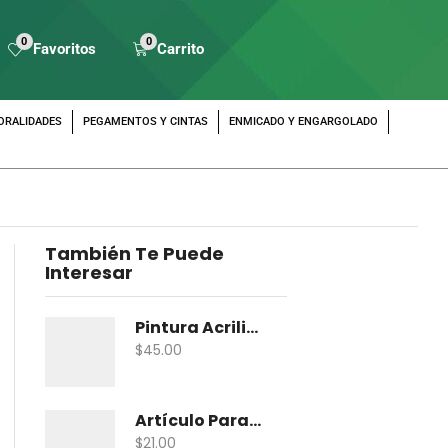
0
0
Favoritos
Carrito
ORALIDADES
PEGAMENTOS Y CINTAS
ENMICADO Y ENGARGOLADO
También Te Puede
Interesar
Pintura Acrilica Vanguardia Metalica 100 Ml
$
45.00
Artículo Para Maqueta Gama Zoologico Chico
$
21.00