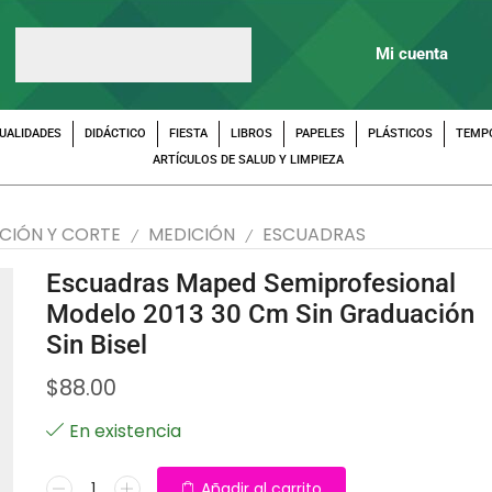
Mi cuenta
UALIDADES
DIDÁCTICO
FIESTA
LIBROS
PAPELES
PLÁSTICOS
TEMP
ARTÍCULOS DE SALUD Y LIMPIEZA
CIÓN Y CORTE
MEDICIÓN
ESCUADRAS
/
/
Escuadras Maped Semiprofesional
Modelo 2013 30 Cm Sin Graduación
Sin Bisel
$
88.00
En existencia
Añadir al carrito