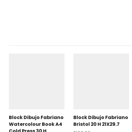
Block Dibujo Fabriano
Block Dibujo Fabriano
Watercolour Book A4
Bristol 20 H 21X29.7
Cold Press 30 H