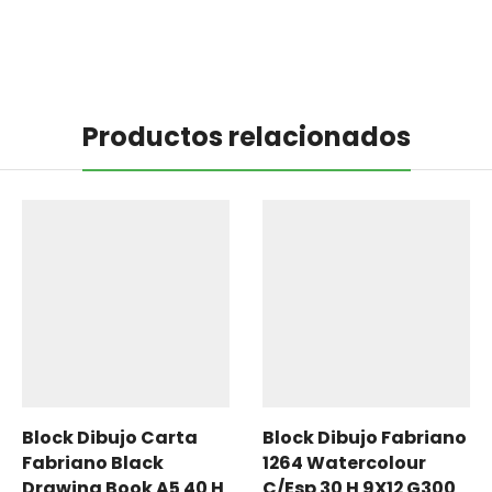
Productos relacionados
Block Dibujo Carta
Block Dibujo Fabriano
Fabriano Black
1264 Watercolour
Drawing Book A5 40 H
C/Esp 30 H 9X12 G300