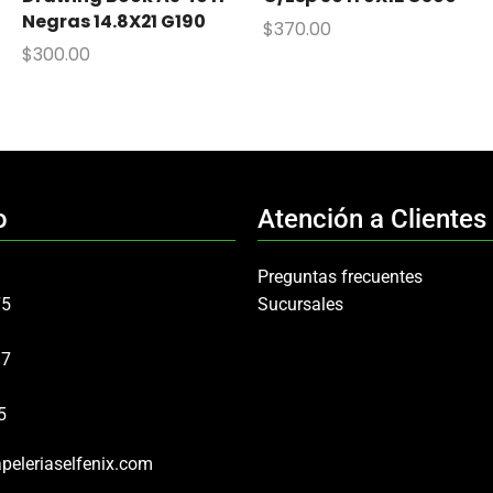
Negras 14.8X21 G190
$
370.00
$
300.00
o
Atención a Clientes
Preguntas frecuentes
75
Sucursales
97
5
peleriaselfenix.com