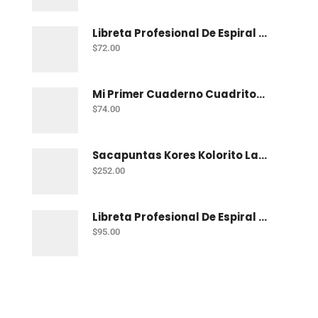
Libreta Profesional De Espiral Norma Color 100 H C-7
$
72.00
Mi Primer Cuaderno Cuadritos "A" (10Mm) 50 Hojas Norma
$
74.00
Sacapuntas Kores Kolorito Lapiz 1 Orif C/20
$
252.00
Libreta Profesional De Espiral Printaform Arcoiris Pastel 100 H Ry
$
95.00