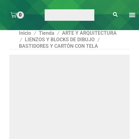
0
ARTE 
PEGAMENTOS Y
ENMICA
ARTÍCULOS DE S
Inicio
Tienda
ARTE Y ARQUITECTURA
/
/
LIENZOS Y BLOCKS DE DIBUJO
/
/
BASTIDORES Y CARTÓN CON TELA