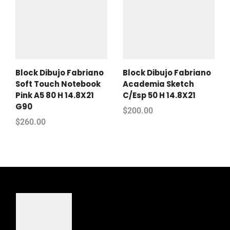
Block Dibujo Fabriano
Block Dibujo Fabriano
Soft Touch Notebook
Academia Sketch
Pink A5 80 H 14.8X21
C/Esp 50 H 14.8X21
G90
$
200.00
$
260.00