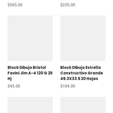
$
565.00
$
235.00
Block Dibujo Bristol
Block Dibujo Estrella
Favini Jlm A-4 120 G 25
Constructivo Grande
Hj
49.3X33.5 20 Hojas
$
45.00
$
104.00