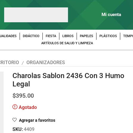
Mi cuenta
UALIDADES
DIDÁCTICO
FIESTA
LIBROS
PAPELES
PLÁSTICOS
TEMP
ARTÍCULOS DE SALUD Y LIMPIEZA
CRITORIO
ORGANIZADORES
/
Charolas Sablon 2436 Con 3 Humo
Legal
$
395.00
Agotado
Agregar a favoritos
SKU:
4409