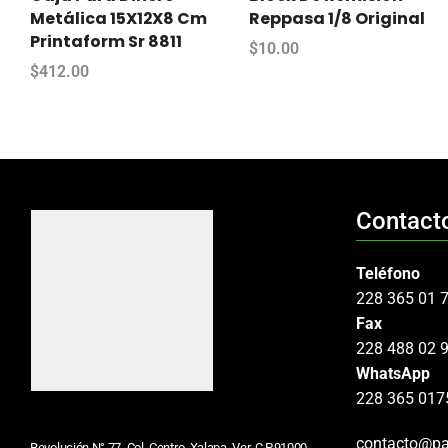
Metálica 15X12X8 Cm
Reppasa 1/8 Original
Printaform Sr 8811
$
10.00
$
412.00
Contact
Teléfono
228 365 01 
Fax
228 488 02 
WhatsApp
228 365 017
contacto@pa
Revolución N° 77, Col. Centro, Xalapa, Ver. C.P.91000