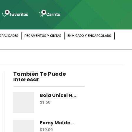
0
0
Favoritos
Carrito
ORALIDADES
PEGAMENTOS Y CINTAS
ENMICADO Y ENGARGOLADO
También Te Puede
Interesar
Bola Unicel Naviempaques Esfera # 0 2 Cm
$
1.50
Fomy Moldeable Pelikan Azul
$
19.00