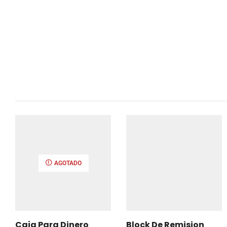
AGOTADO
Caja Para Dinero
Block De Remision