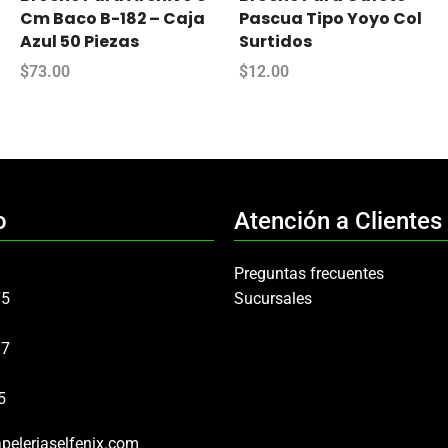
Cm Baco B-182 – Caja
Pascua Tipo Yoyo Col
Azul 50 Piezas
Surtidos
$
73.00
$
12.00
o
Atención a Clientes
Preguntas frecuentes
75
Sucursales
97
5
peleriaselfenix.com