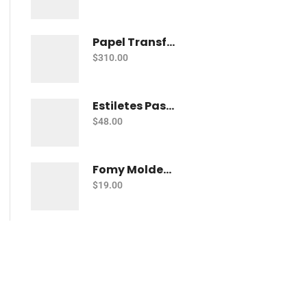
Papel Transfer Kronaline Tr305 Telas Obscuras Con 10
$
310.00
Estiletes Pascua Para Moldear Fomy Con 5 Fm-002
$
48.00
Fomy Moldeable Pelikan Rojo
$
19.00