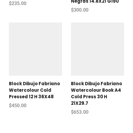
Negras 14.8X21 G190
$
235.00
$
300.00
Block Dibujo Fabriano
Block Dibujo Fabriano
Watercolour Cold
Watercolour Book A4
Pressed 12 H 36X48
Cold Press 30 H
21X29.7
$
450.00
$
653.00