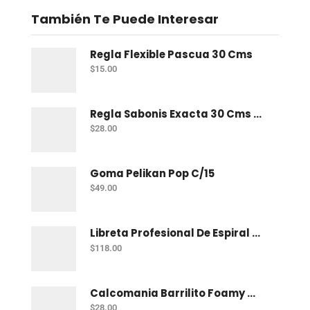
También Te Puede Interesar
Regla Flexible Pascua 30 Cms
$
15.00
Regla Sabonis Exacta 30 Cms Profesional
$
28.00
Goma Pelikan Pop C/15
$
49.00
Libreta Profesional De Espiral Norma Uno 200 H C-7
$
118.00
Calcomania Barrilito Foamy Mar
$
28.00