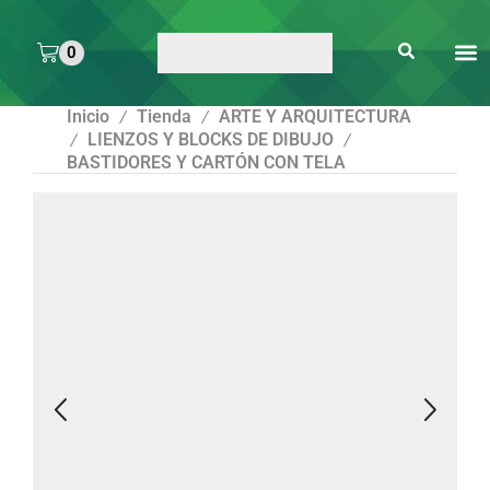
0
ARTE 
PEGAMENTOS Y
ENMICA
ARTÍCULOS DE S
Inicio
Tienda
ARTE Y ARQUITECTURA
/
/
LIENZOS Y BLOCKS DE DIBUJO
/
/
BASTIDORES Y CARTÓN CON TELA