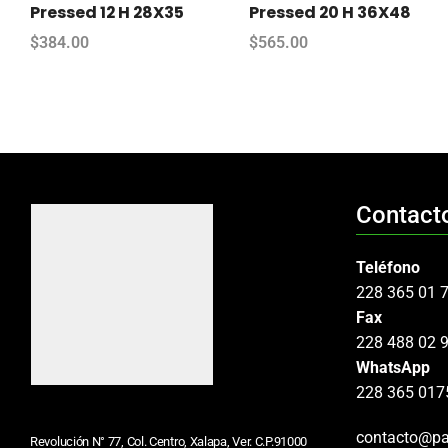
Pressed 12 H 28X35
Pressed 20 H 36X48
$
384.00
$
565.00
Contact
Teléfono
228 365 01 
Fax
228 488 02 
WhatsApp
228 365 017
contacto@pa
Revolución N° 77, Col. Centro, Xalapa, Ver. C.P.91000