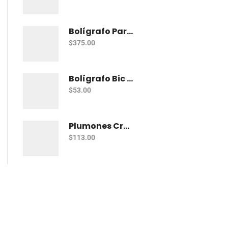
Bolígrafo Parker Jotter Kensington Ct Bp
$
375.00
Bolígrafo Bic Cristal Fashion Con 15 Punto Grueso (1.2 Mm)
$
53.00
Plumones Crayola Super Tips Pastel Con 12
$
113.00