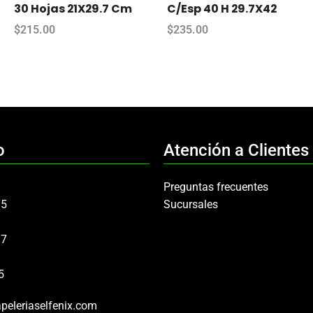
30 Hojas 21X29.7 Cm
C/Esp 40 H 29.7X42
$
215.00
$
235.00
o
Atención a Clientes
Preguntas frecuentes
75
Sucursales
97
5
peleriaselfenix.com