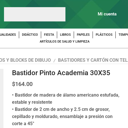
Mi cuenta
UALIDADES
DIDÁCTICO
FIESTA
LIBROS
PAPELES
PLÁSTICOS
TEMP
ARTÍCULOS DE SALUD Y LIMPIEZA
OS Y BLOCKS DE DIBUJO
BASTIDORES Y CARTÓN CON TE
/
Bastidor Pinto Academia 30X35
$
164.00
• Bastidor de madera de álamo americano estufada,
estable y resistente
• Bastidor de 2 cm de ancho y 2.5 cm de grosor,
cepillado y moldurado, ensamblaje a presión con
corte a 45°