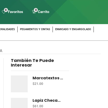
0
0
Favoritos
Carrito
ORALIDADES
PEGAMENTOS Y CINTAS
ENMICADO Y ENGARGOLADO
LA
También Te Puede
Interesar
Marcatextos Zebra J Roller Hl 2 Puntas Rosa
$
21.00
Lapiz Checador Pelikan Rojo Carmin C/10
$
61.00