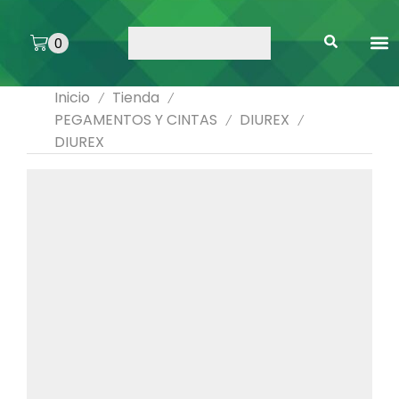
0
ARTE 
PEGAMENTOS 
ENMICA
ARTÍCULOS DE SA
Inicio
Tienda
/
/
PEGAMENTOS Y CINTAS
DIUREX
/
/
DIUREX