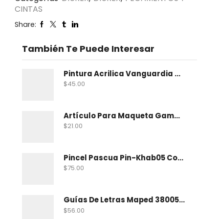
CINTAS
Share:
También Te Puede Interesar
Pintura Acrilica Vanguardia Metalica 100 Ml
$
45.00
Artículo Para Maqueta Gama Zoologico Chico
$
21.00
Pincel Pascua Pin-Khab05 Con 15
$
75.00
Guías De Letras Maped 38005 No. 5
$
56.00