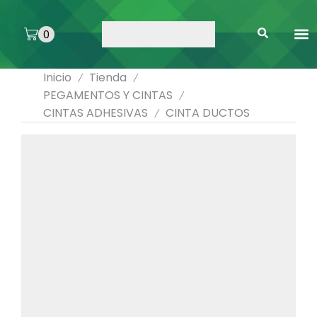
0
ARTE 
PEGAMENTOS 
ENMICA
ARTÍCULOS DE SA
Inicio
Tienda
/
/
PEGAMENTOS Y CINTAS
/
CINTAS ADHESIVAS
CINTA DUCTOS
/