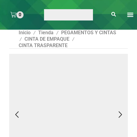
0
ARTE 
PEGAMENTOS Y
ENMICA
ARTÍCULOS DE S
Inicio
Tienda
PEGAMENTOS Y CINTAS
/
/
CINTA DE EMPAQUE
/
/
CINTA TRASPARENTE