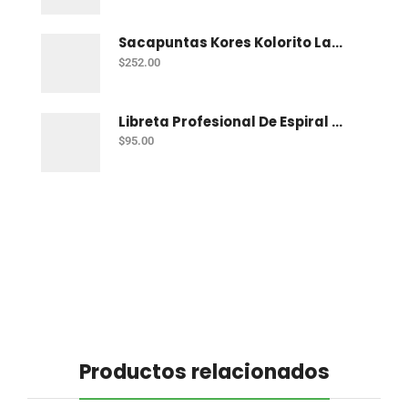
Sacapuntas Kores Kolorito Lapiz 1 Orif C/20
$
252.00
Libreta Profesional De Espiral Printaform Arcoiris Pastel 100 H Ry
$
95.00
Productos relacionados