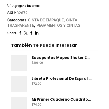
Agregar a favoritos
SKU:
32672
Categorías
CINTA DE EMPAQUE
,
CINTA
TRASPARENTE
,
PEGAMENTOS Y CINTAS
Share:
También Te Puede Interesar
Sacapuntas Maped Shaker 2 Orificios - Bote Con 12
$
206.00
Libreta Profesional De Espiral Norma Color 100 H C-7
$
72.00
Mi Primer Cuaderno Cuadritos "A" (10Mm) 50 Hojas Norma
$
74.00