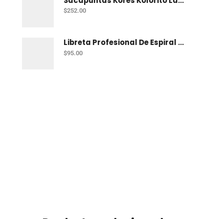
Sacapuntas Kores Kolorito Lapiz 1 Orif C/20
$
252.00
Libreta Profesional De Espiral Printaform Arcoiris Pastel 100 H Ry
$
95.00