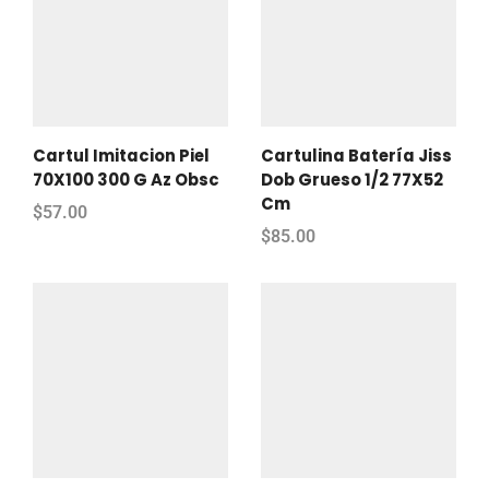
Cartul Imitacion Piel
Cartulina Batería Jiss
70X100 300 G Az Obsc
Dob Grueso 1/2 77X52
Cm
$
57.00
$
85.00