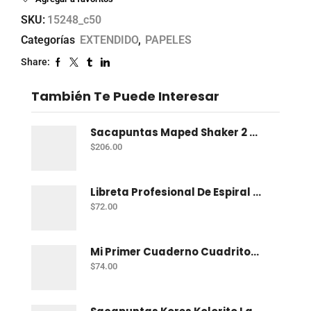
SKU:
15248_c50
Categorías
EXTENDIDO
,
PAPELES
Share:
También Te Puede Interesar
Sacapuntas Maped Shaker 2 Orificios - Bote Con 12
$
206.00
Libreta Profesional De Espiral Norma Color 100 H C-7
$
72.00
Mi Primer Cuaderno Cuadritos "A" (10Mm) 50 Hojas Norma
$
74.00