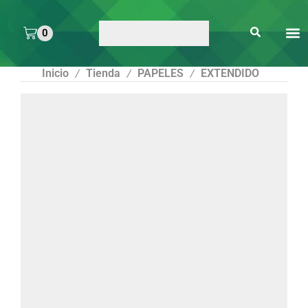
0
ARTE 
PEGAMENTOS Y
ENMICA
ARTÍCULOS DE S
Inicio
Tienda
PAPELES
EXTENDIDO
/
/
/