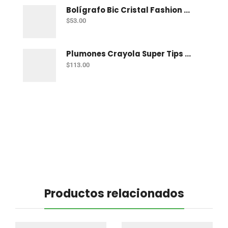
Bolígrafo Bic Cristal Fashion Con 15 Punto Grueso (1.2 Mm)
$
53.00
Plumones Crayola Super Tips Pastel Con 12
$
113.00
Productos relacionados