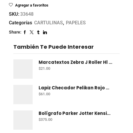
Agregar a favoritos
SKU:
33648
Categorías
CARTULINAS
,
PAPELES
Share:
También Te Puede Interesar
Marcatextos Zebra J Roller Hl 2 Puntas Rosa
$
21.00
Lapiz Checador Pelikan Rojo Carmin C/10
$
61.00
Bolígrafo Parker Jotter Kensington Ct Bp
$
375.00