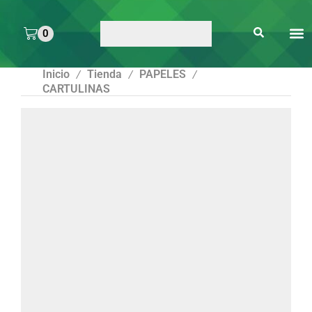
0
ARTE 
PEGAMENTOS Y
ENMICA
ARTÍCULOS DE S
Inicio
Tienda
PAPELES
/
/
/
CARTULINAS