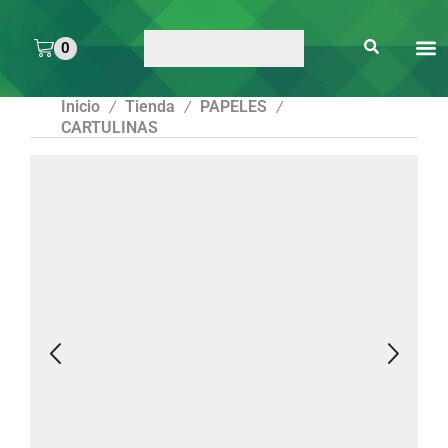
0
ARTE 
PEGAMENTOS Y
ENMICA
ARTÍCULOS DE S
Inicio
Tienda
PAPELES
/
/
/
CARTULINAS