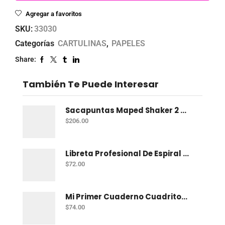
Agregar a favoritos
SKU:
33030
Categorías
CARTULINAS
,
PAPELES
Share:
También Te Puede Interesar
Sacapuntas Maped Shaker 2 Orificios - Bote Con 12
$
206.00
Libreta Profesional De Espiral Norma Color 100 H C-7
$
72.00
Mi Primer Cuaderno Cuadritos "A" (10Mm) 50 Hojas Norma
$
74.00