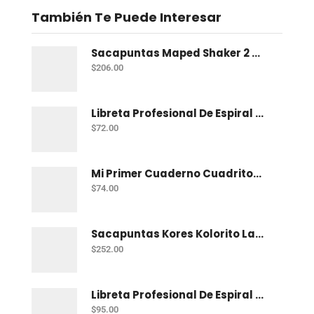
También Te Puede Interesar
Sacapuntas Maped Shaker 2 Orificios - Bote Con 12
$
206.00
Libreta Profesional De Espiral Norma Color 100 H C-7
$
72.00
Mi Primer Cuaderno Cuadritos "A" (10Mm) 50 Hojas Norma
$
74.00
Sacapuntas Kores Kolorito Lapiz 1 Orif C/20
$
252.00
Libreta Profesional De Espiral Printaform Arcoiris Pastel 100 H Ry
$
95.00