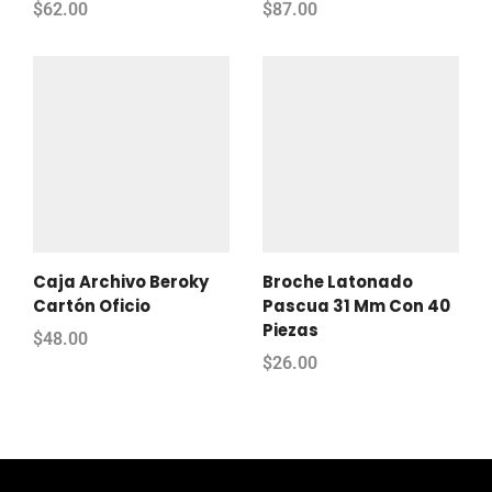
$
62.00
$
87.00
Caja Archivo Beroky
Broche Latonado
Cartón Oficio
Pascua 31 Mm Con 40
Piezas
$
48.00
$
26.00