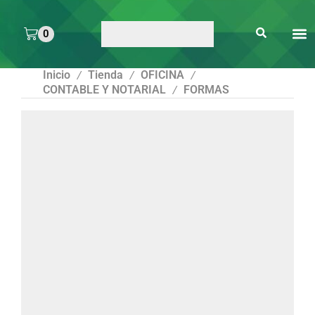
0
ARTE 
PEGAMENTOS Y
ENMICA
ARTÍCULOS DE S
Inicio
Tienda
OFICINA
/
/
/
CONTABLE Y NOTARIAL
FORMAS
/