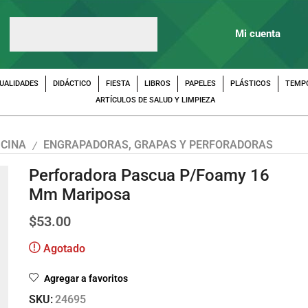
Mi cuenta
UALIDADES
DIDÁCTICO
FIESTA
LIBROS
PAPELES
PLÁSTICOS
TEMP
ARTÍCULOS DE SALUD Y LIMPIEZA
ICINA
ENGRAPADORAS, GRAPAS Y PERFORADORAS
/
Perforadora Pascua P/Foamy 16
Mm Mariposa
$
53.00
Agotado
Agregar a favoritos
SKU:
24695