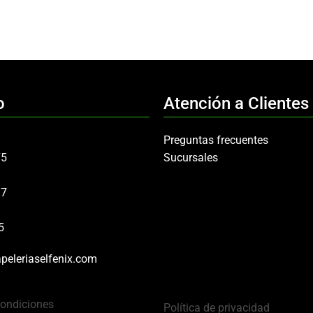
o
Atención a Clientes
Preguntas frecuentes
75
Sucursales
97
5
peleriaselfenix.com
Condiciones
Política de privacidad