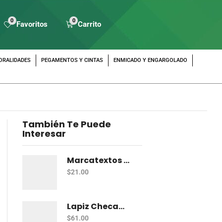
0
0
Favoritos
Carrito
ORALIDADES
PEGAMENTOS Y CINTAS
ENMICADO Y ENGARGOLADO
También Te Puede
Interesar
Marcatextos Zebra J Roller Hl 2 Puntas Rosa
$
21.00
Lapiz Checador Pelikan Rojo Carmin C/10
$
61.00