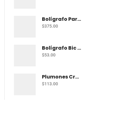
Bolígrafo Parker Jotter Kensington Ct Bp
$
375.00
Bolígrafo Bic Cristal Fashion Con 15 Punto Grueso (1.2 Mm)
$
53.00
Plumones Crayola Super Tips Pastel Con 12
$
113.00