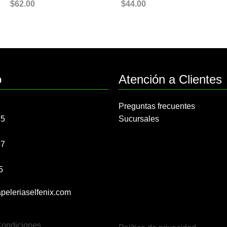
$
62.00
$
44.00
o
Atención a Clientes
Preguntas frecuentes
75
Sucursales
97
5
peleriaselfenix.com
Condiciones