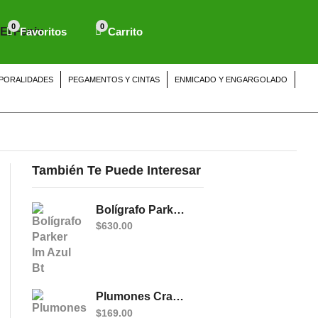
0
0
Favoritos
Carrito
PORALIDADES
PEGAMENTOS Y CINTAS
ENMICADO Y ENGARGOLADO
También Te Puede Interesar
Bolígrafo Parker Im Azul Bt
$
630.00
Plumones Crayola Super Tips C/20 Delgados Lav
$
169.00