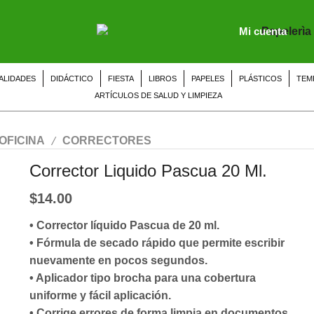
Mi cuenta
ALIDADES
DIDÁCTICO
FIESTA
LIBROS
PAPELES
PLÁSTICOS
TEM
ARTÍCULOS DE SALUD Y LIMPIEZA
/
OFICINA
CORRECTORES
Corrector Liquido Pascua 20 Ml.
$
14.00
• Corrector líquido Pascua de 20 ml.
• Fórmula de secado rápido que permite escribir
nuevamente en pocos segundos.
• Aplicador tipo brocha para una cobertura
uniforme y fácil aplicación.
• Corrige errores de forma limpia en documentos,