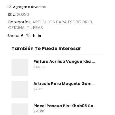
Agregar a favoritos
SKU:
20230
Categorías
ARTÍCULOS PARA ESCRITORIO
,
OFICINA
,
TIJERAS
Share:
También Te Puede Interesar
Pintura Acrilica Vanguardia Metalica 100 Ml
$
45.00
Artículo Para Maqueta Gama Zoologico Chico
$
21.00
Pincel Pascua Pin-Khab05 Con 15
$
75.00