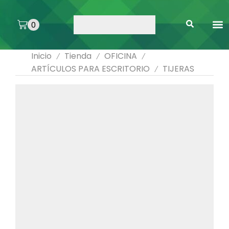
0
ARTE 
PEGAMENTOS 
ENMICA
ARTÍCULOS DE SA
Inicio
Tienda
OFICINA
/
/
/
ARTÍCULOS PARA ESCRITORIO
TIJERAS
/