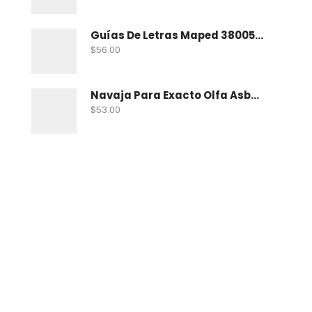
Guías De Letras Maped 38005 No. 5
$
56.00
Navaja Para Exacto Olfa Asbb-10 C/10 Nav
$
53.00