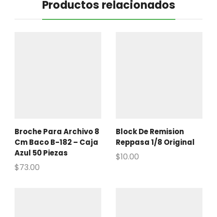
Productos relacionados
Broche Para Archivo 8
Block De Remision
Cm Baco B-182 – Caja
Reppasa 1/8 Original
Azul 50 Piezas
$
10.00
$
73.00