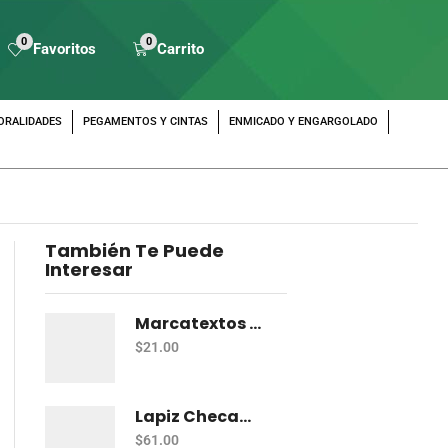
0
0
Favoritos
Carrito
ORALIDADES
PEGAMENTOS Y CINTAS
ENMICADO Y ENGARGOLADO
También Te Puede
Interesar
Marcatextos Zebra J Roller Hl 2 Puntas Rosa
$
21.00
Lapiz Checador Pelikan Rojo Carmin C/10
$
61.00