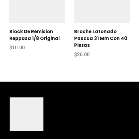
Block De Remision
Broche Latonado
Reppasa 1/8 Original
Pascua 31 Mm Con 40
Piezas
$
10.00
$
26.00