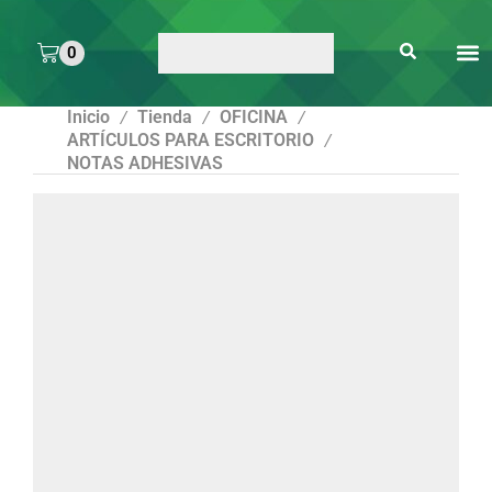
0
ARTE 
PEGAMENTOS Y
ENMICA
ARTÍCULOS DE S
Inicio
Tienda
OFICINA
/
/
/
ARTÍCULOS PARA ESCRITORIO
/
NOTAS ADHESIVAS