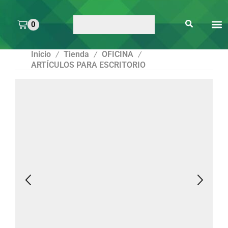
0
ARTE 
PEGAMENTOS Y
ENMICA
ARTÍCULOS DE S
Inicio
Tienda
OFICINA
/
/
/
ARTÍCULOS PARA ESCRITORIO