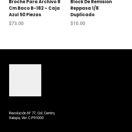
Broche Para Archivo 8
Block De Remision
Cm Baco B-182 – Caja
Reppasa 1/8
Azul 50 Piezas
Duplicado
$
73.00
$
10.00
Revolución N° 77, Col. Centro,
Xalapa, Ver. C.P.91000