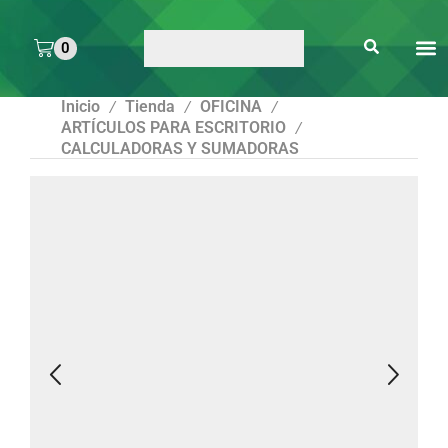
0
ARTE 
PEGAMENTOS Y
ENMICA
ARTÍCULOS DE S
Inicio
Tienda
OFICINA
/
/
/
ARTÍCULOS PARA ESCRITORIO
/
CALCULADORAS Y SUMADORAS