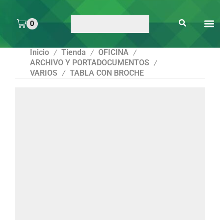
0
ARTE 
PEGAMENTOS Y
ENMICA
ARTÍCULOS DE S
Inicio
Tienda
OFICINA
/
/
/
ARCHIVO Y PORTADOCUMENTOS
/
VARIOS
TABLA CON BROCHE
/