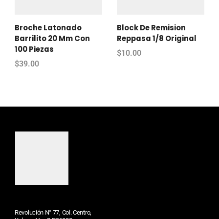
Broche Latonado
Block De Remision
Barrilito 20 Mm Con
Reppasa 1/8 Original
100 Piezas
$
10.00
$
39.00
Revolución N° 77, Col. Centro,