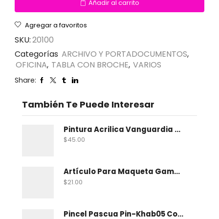
Añadir al carrito
Agregar a favoritos
SKU:
20100
Categorías
ARCHIVO Y PORTADOCUMENTOS
,
OFICINA
,
TABLA CON BROCHE
,
VARIOS
Share:
También Te Puede Interesar
Pintura Acrilica Vanguardia Metalica 100 Ml
$
45.00
Artículo Para Maqueta Gama Zoologico Chico
$
21.00
Pincel Pascua Pin-Khab05 Con 15