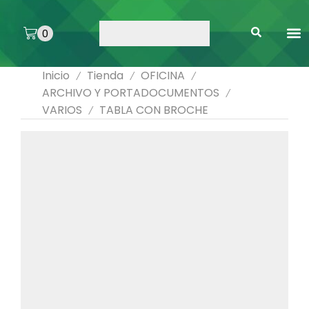
0
ARTE 
PEGAMENTOS 
ENMICA
ARTÍCULOS DE SA
Inicio
Tienda
OFICINA
/
/
/
ARCHIVO Y PORTADOCUMENTOS
/
VARIOS
TABLA CON BROCHE
/