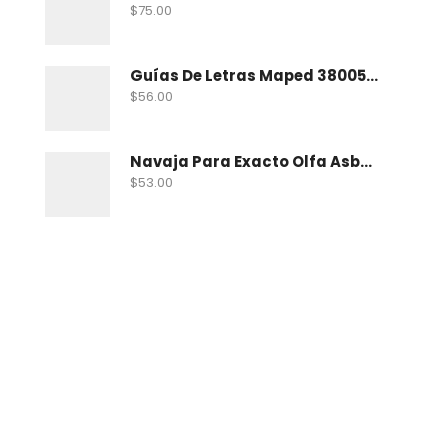
$
75.00
Guías De Letras Maped 38005 No. 5
$
56.00
Navaja Para Exacto Olfa Asbb-10 C/10 Nav
$
53.00