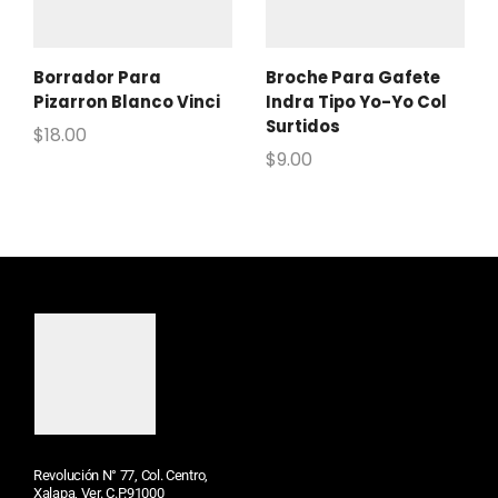
Borrador Para
Broche Para Gafete
Pizarron Blanco Vinci
Indra Tipo Yo-Yo Col
Surtidos
$
18.00
$
9.00
Revolución N° 77, Col. Centro,
Xalapa, Ver. C.P.91000