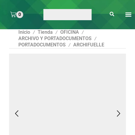
0
ARTE 
PEGAMENTOS Y
ENMICA
ARTÍCULOS DE S
Inicio
Tienda
OFICINA
/
/
/
ARCHIVO Y PORTADOCUMENTOS
/
PORTADOCUMENTOS
ARCHIFUELLE
/