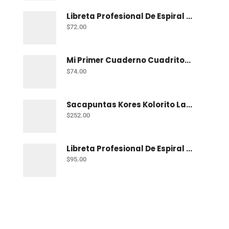
Libreta Profesional De Espiral Norma Color 100 H C-7
$
72.00
Mi Primer Cuaderno Cuadritos "A" (10Mm) 50 Hojas Norma
$
74.00
Sacapuntas Kores Kolorito Lapiz 1 Orif C/20
$
252.00
Libreta Profesional De Espiral Printaform Arcoiris Pastel 100 H Ry
$
95.00