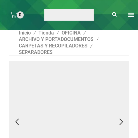
0
ARTE 
PEGAMENTOS Y
ENMICA
ARTÍCULOS DE S
Inicio
Tienda
OFICINA
/
/
/
ARCHIVO Y PORTADOCUMENTOS
/
CARPETAS Y RECOPILADORES
/
SEPARADORES