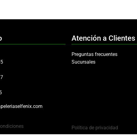
o
Atención a Clientes
Preguntas frecuentes
75
Sucursales
97
5
peleriaselfenix.com
Condiciones
Política de privacidad