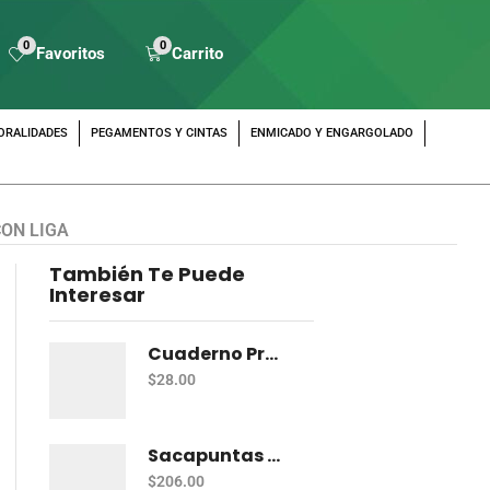
0
0
Favoritos
Carrito
ORALIDADES
PEGAMENTOS Y CINTAS
ENMICADO Y ENGARGOLADO
ON LIGA
También Te Puede
Interesar
Cuaderno Profesional cosido Roca 100 Hojas Rayas
$
28.00
Sacapuntas Maped Shaker 2 Orificios - Bote Con 12
$
206.00