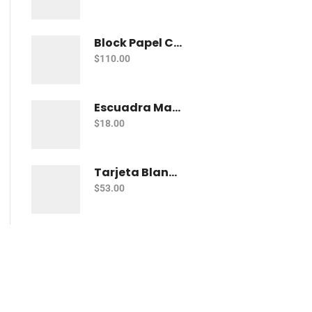
Block Papel Construcción Carta Norma 50 Hojas
$
110.00
Escuadra Maped Plastico 60° Bl
$
18.00
Tarjeta Blanca 5X8 Cm De Trabajo Estrella - Con 100
$
53.00