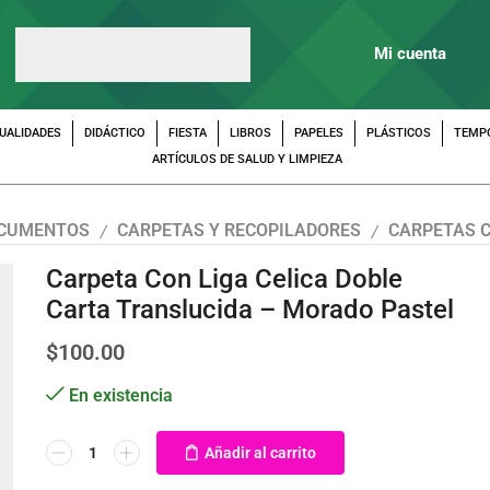
Mi cuenta
UALIDADES
DIDÁCTICO
FIESTA
LIBROS
PAPELES
PLÁSTICOS
TEMP
ARTÍCULOS DE SALUD Y LIMPIEZA
OCUMENTOS
CARPETAS Y RECOPILADORES
CARPETAS C
/
/
Carpeta Con Liga Celica Doble
Carta Translucida – Morado Pastel
$
100.00
En existencia
Añadir al carrito