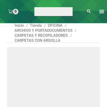
0
ARTE 
PEGAMENTOS Y
ENMICA
ARTÍCULOS DE S
Inicio
Tienda
OFICINA
/
/
/
ARCHIVO Y PORTADOCUMENTOS
/
CARPETAS Y RECOPILADORES
/
CARPETAS CON ARGOLLA