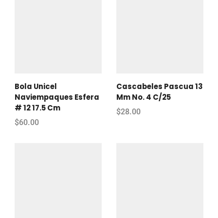
Bola Unicel
Cascabeles Pascua 13
Naviempaques Esfera
Mm No. 4 C/25
# 12 17.5 Cm
$
28.00
$
60.00