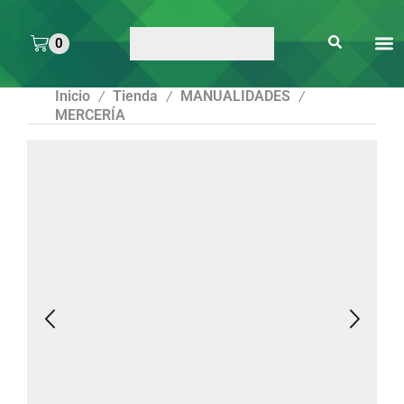
0
ARTE 
PEGAMENTOS Y
ENMICA
ARTÍCULOS DE S
Inicio
Tienda
MANUALIDADES
/
/
/
MERCERÍA