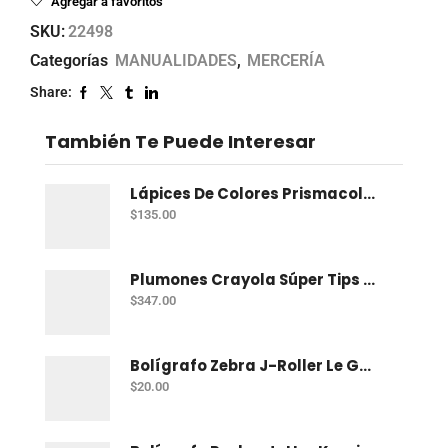
Agregar a favoritos
SKU:
22498
Categorías
MANUALIDADES
,
MERCERÍA
Share:
También Te Puede Interesar
Lápices De Colores Prismacolor Junior Con 12 Dual
$
135.00
Plumones Crayola Súper Tips Con 50
$
347.00
Bolígrafo Zebra J-Roller Le Gel 0.7 Mm Azul
$
20.00