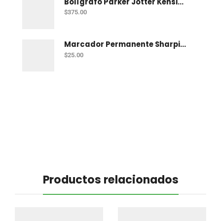
Bolígrafo Parker Jotter Kensington Ct Bp
$
375.00
Marcador Permanente Sharpie Chisel Tip - Rojo
$
25.00
Productos relacionados