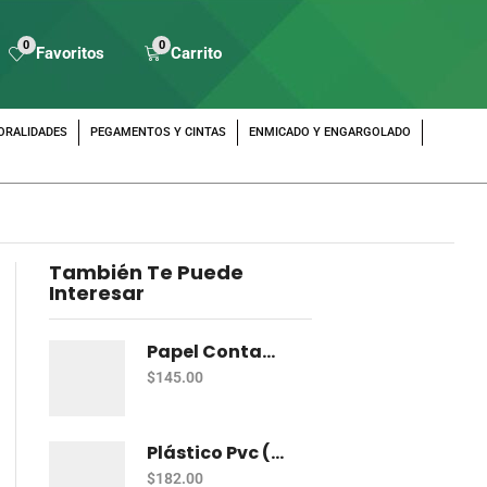
0
0
Favoritos
Carrito
ORALIDADES
PEGAMENTOS Y CINTAS
ENMICADO Y ENGARGOLADO
También Te Puede
Interesar
Papel Contac Pascua Transparente 45 Cm X 20 Mt
$
145.00
Plástico Pvc (Rollo)
$
182.00