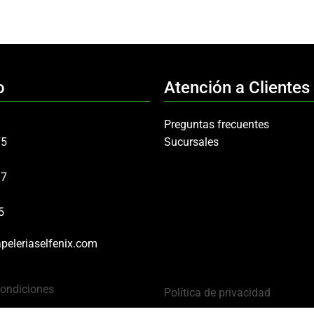
o
Atención a Clientes
Preguntas frecuentes
75
Sucursales
97
5
peleriaselfenix.com
Condiciones
Política de privacidad