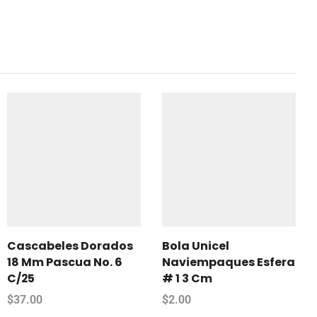
Cascabeles Dorados
Bola Unicel
18 Mm Pascua No. 6
Naviempaques Esfera
C/25
# 1 3 Cm
$
37.00
$
2.00