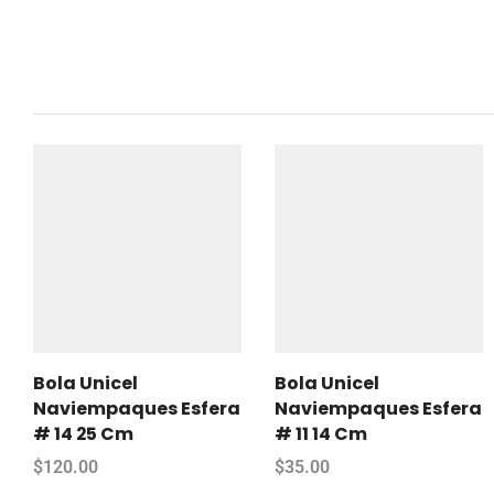
Bola Unicel
Bola Unicel
Naviempaques Esfera
Naviempaques Esfera
# 14 25 Cm
# 11 14 Cm
$
120.00
$
35.00