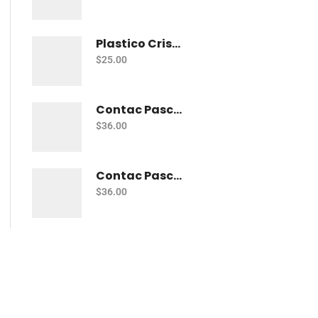
Plastico Cristal Adherible Cal. 4 Mt
$
25.00
Contac Pascua Diamantado 2 Mt Fiusha
$
36.00
Contac Pascua Diamantado 2 Mt Dorado
$
36.00