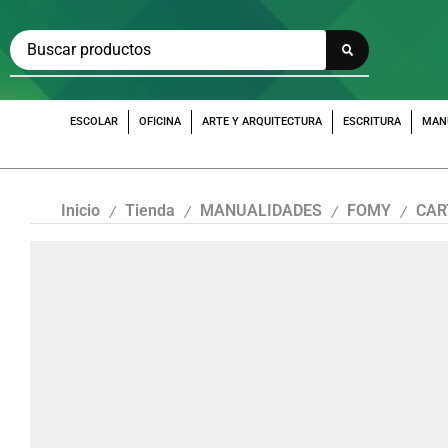
ESCOLAR
OFICINA
ARTE Y ARQUITECTURA
ESCRITURA
MAN
Inicio
Tienda
MANUALIDADES
FOMY
CAR
/
/
/
/