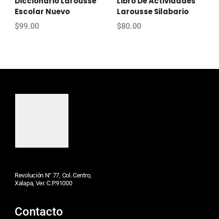
Diccionario Larousse
Libro De Actividades
Escolar Nuevo
Larousse Silabario
$
99.00
$
80.00
Revolución N° 77, Col. Centro,
Xalapa, Ver. C.P.91000
Contacto