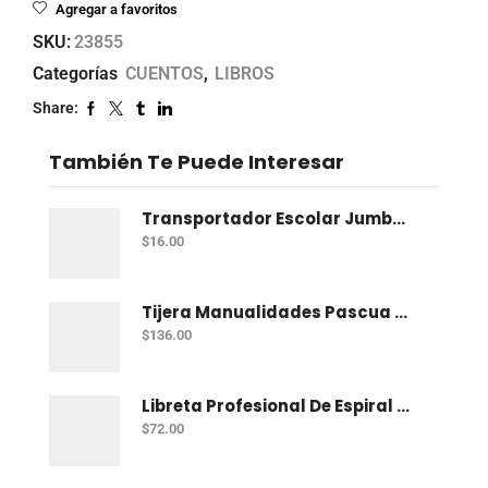
Agregar a favoritos
SKU:
23855
Categorías
CUENTOS
,
LIBROS
Share:
También Te Puede Interesar
Transportador Escolar Jumbo Plastico 360 Grados
$
16.00
Tijera Manualidades Pascua P/Foamy Ondas
$
136.00
Libreta Profesional De Espiral Norma Color 100 H Bco
$
72.00