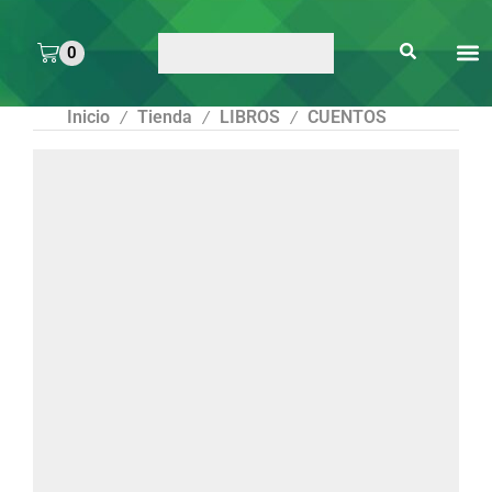
0
ARTE 
PEGAMENTOS Y
ENMICA
ARTÍCULOS DE S
Inicio
Tienda
LIBROS
CUENTOS
/
/
/