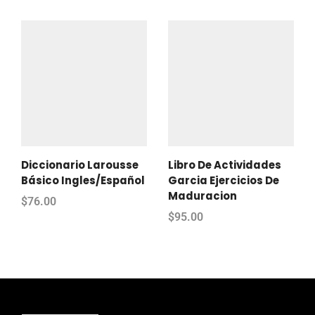
Diccionario Larousse
Libro De Actividades
Básico Ingles/Español
Garcia Ejercicios De
Maduracion
$
76.00
$
95.00