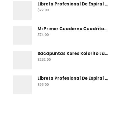
Libreta Profesional De Espiral Norma Color 100 H C-7
$
72.00
Mi Primer Cuaderno Cuadritos "A" (10Mm) 50 Hojas Norma
$
74.00
Sacapuntas Kores Kolorito Lapiz 1 Orif C/20
$
252.00
Libreta Profesional De Espiral Printaform Arcoiris Pastel 100 H Ry
$
95.00