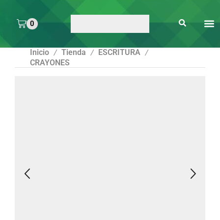
0
ARTE 
PEGAMENTOS Y
ENMICA
ARTÍCULOS DE S
Inicio
Tienda
ESCRITURA
/
/
/
CRAYONES