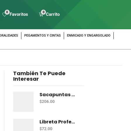
0
0
Favoritos
Carrito
ORALIDADES
PEGAMENTOS Y CINTAS
ENMICADO Y ENGARGOLADO
También Te Puede
Interesar
Sacapuntas Maped Shaker 2 Orificios - Bote Con 12
$
206.00
Libreta Profesional De Espiral Norma Color 100 H C-7
$
72.00