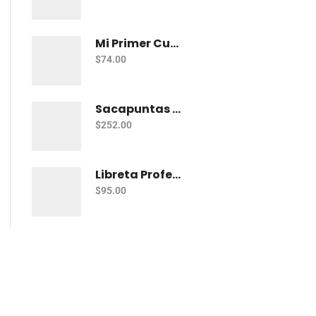
Mi Primer Cuaderno Cuadritos "A" (10Mm) 50 Hojas Norma
$
74.00
Sacapuntas Kores Kolorito Lapiz 1 Orif C/20
$
252.00
Libreta Profesional De Espiral Printaform Arcoiris Pastel 100 H Ry
$
95.00