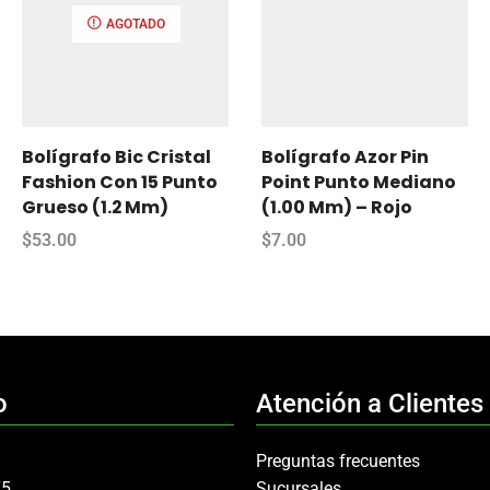
AGOTADO
Bolígrafo Bic Cristal
Bolígrafo Azor Pin
Fashion Con 15 Punto
Point Punto Mediano
Grueso (1.2 Mm)
(1.00 Mm) – Rojo
$
53.00
$
7.00
o
Atención a Clientes
Preguntas frecuentes
75
Sucursales